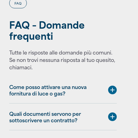
FAQ
FAQ – Domande
frequenti
Tutte le risposte alle domande più comuni.
Se non trovi nessuna risposta al tuo quesito,
chiamaci.
Come posso attivare una nuova
fornitura di luce o gas?
Puoi richiedere l’attivazione contattando il
Quali documenti servono per
nostro servizio clienti o selezionando
sottoscrivere un contratto?
un’offerta sul nostro sito web.
Generalmente sono necessari: