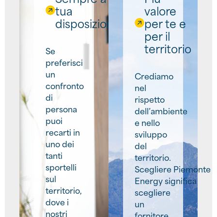
tua
valore
disposizione
per te e
per il
territorio
Se
preferisci
un
Crediamo
confronto
nel
di
rispetto
persona
dell’ambiente
puoi
e nello
recarti in
sviluppo
uno dei
del
tanti
territorio.
sportelli
Scegliere Piemonte
sul
Energy significa
territorio,
scegliere
dove i
un
nostri
fornitore