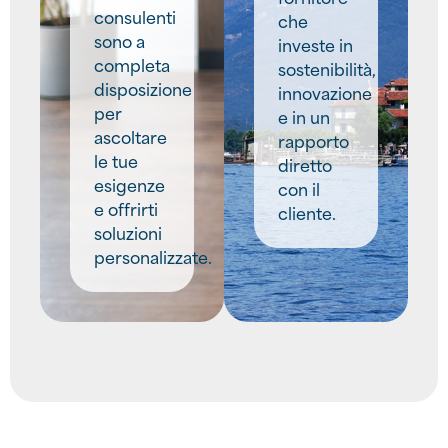
consulenti
che
sono a
investe in
completa
sostenibilità,
disposizione
innovazione
per
e in un
ascoltare
rapporto
le tue
diretto
esigenze
con il
e offrirti
cliente.
soluzioni
personalizzate.